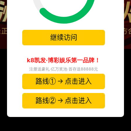
k8凯发·博彩娱乐第一品牌！
注册送豪礼·亿万奖池·首存送88888元