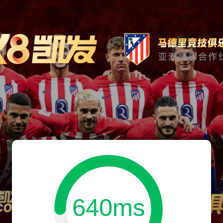
640ms